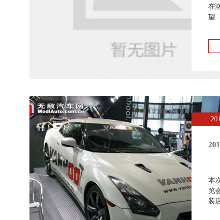
在
望..
20
2
本
览
装店.