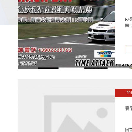
R
间
20
春
回