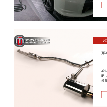
20
东
还
的
分相