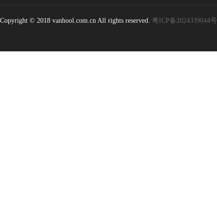
Copyright © 2018 vanhool.com.cn All rights reserved.
粤ICP备2024339044号