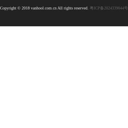
Copyright © 2018 vanhool.com.cn All rights reserved.
粤ICP备2024339044号